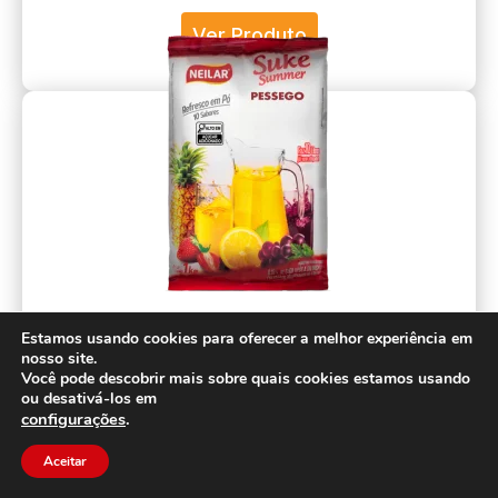
Ver Produto
Suke Summer Pêssego
Estamos usando cookies para oferecer a melhor experiência em
nosso site.
Você pode descobrir mais sobre quais cookies estamos usando
ou desativá-los em
Ver Produto
configurações
.
Aceitar