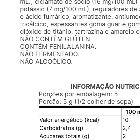
mL), ciclamato de sódio (16 mg/100 mL)
potássio (7 mg/100 mL), reguladores de 
e ácido fumárico, aromatizante, antiume
tricálcico, espessantes goma guar e go
dióxido de titânio, tartrazina e amarelo
NÃO CONTÉM GLÚTEN.
CONTÉM FENILALANINA.
NÃO FERMENTADO.
NÃO ALCOÓLICO.
INFORMAÇÃO NUTRIC
Porções por embalagem: 5
Porção: 5 g (1/2 colher de sopa)
100 
Valor energético (kcal)
10
Carboidratos (g)
2,4
Açúcares totais (g)
2