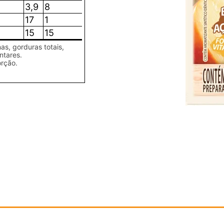
3,9
8
17
1
15
15
as, gorduras totais,
ntares.
orção.