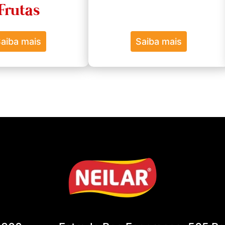
Frutas
aiba mais
Saiba mais