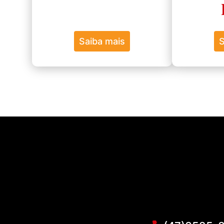
Saiba mais
S