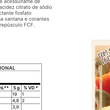
 e acessulfame de
acidez citrato de sódio
ctante fosfato
ma xantana e corantes
 crepúsculo FCF.
IONAL
mL**
5 g
% VD *
19
1
4,8
2
3,9