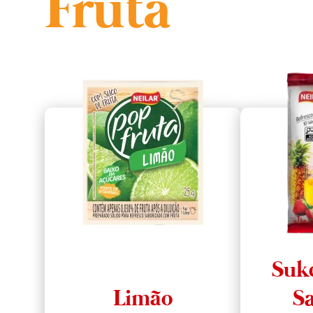
Fruta
Suk
Limão
Sa