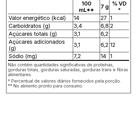
100
% VD
7 g
mL**
*
Valor energético (kcal)
14
27
1
Carboidratos (g)
3,4
6,8
2
Açúcares totais (g)
3,1
6,2
Açúcares adicionados
3,1
6,2
12
(g)
Sódio (mg)
7,2
14
1
Não contém quantidades significativas de proteínas,
gorduras totais, gorduras saturadas, gorduras trans e fibras
alimentares.
* Percentual de valores diários fornecidos pela porção.
** No alimento pronto para consumo.