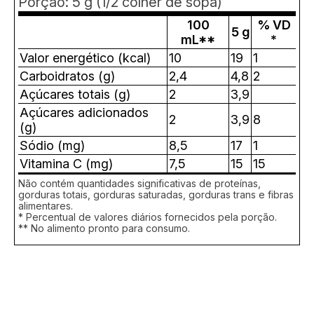
Porção: 5 g (1/2 colher de sopa)
100
% VD
5 g
mL**
*
Valor energético (kcal)
10
19
1
Carboidratos (g)
2,4
4,8
2
Açúcares totais (g)
2
3,9
Açúcares adicionados
2
3,9
8
(g)
Sódio (mg)
8,5
17
1
Vitamina C (mg)
7,5
15
15
Não contém quantidades significativas de proteínas,
gorduras totais, gorduras saturadas, gorduras trans e fibras
alimentares.
* Percentual de valores diários fornecidos pela porção.
** No alimento pronto para consumo.