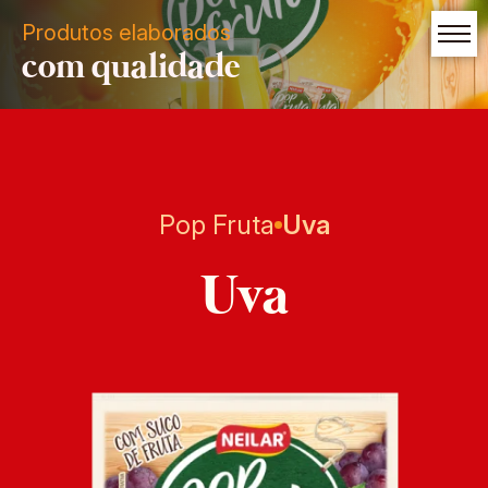
Produtos elaborados
com qualidade
Pop Fruta
Uva
Uva