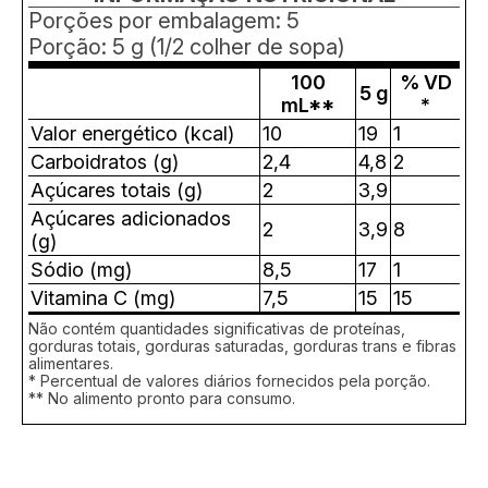
Porções por embalagem: 5
Porção: 5 g (1/2 colher de sopa)
100
% VD
5 g
mL**
*
Valor energético (kcal)
10
19
1
Carboidratos (g)
2,4
4,8
2
Açúcares totais (g)
2
3,9
Açúcares adicionados
2
3,9
8
(g)
Sódio (mg)
8,5
17
1
Vitamina C (mg)
7,5
15
15
Não contém quantidades significativas de proteínas,
gorduras totais, gorduras saturadas, gorduras trans e fibras
alimentares.
* Percentual de valores diários fornecidos pela porção.
** No alimento pronto para consumo.