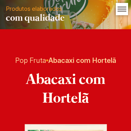
Produtos elaborados
com qualidade
Pop Fruta
Abacaxi com Hortelã
Abacaxi com
Hortelã