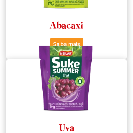
Abacaxi
Saiba mais
Uva