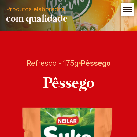
Produtos elaborados
com qualidade
Refresco - 175g
Pêssego
Pêssego