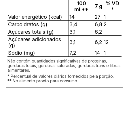
100
% VD
7 g
mL**
*
Valor energético (kcal)
14
27
1
Carboidratos (g)
3,4
6,8
2
Açúcares totais (g)
3,1
6,2
Açúcares adicionados
3,1
6,2
12
(g)
Sódio (mg)
7,2
14
1
Não contém quantidades significativas de proteínas,
gorduras totais, gorduras saturadas, gorduras trans e fibras
alimentares.
* Percentual de valores diários fornecidos pela porção.
** No alimento pronto para consumo.