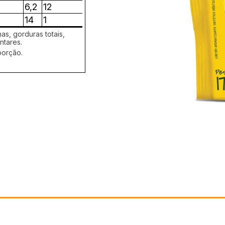
6,2
12
14
1
as, gorduras totais,
ntares.
porção.