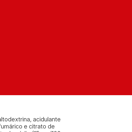
todextrina, acidulante
fumárico e citrato de