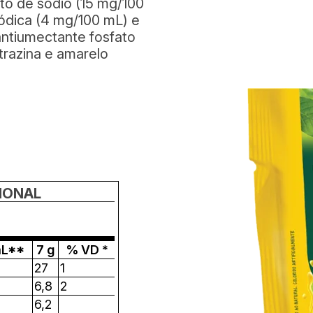
to de sódio (15 mg/100
ódica (4 mg/100 mL) e
antiumectante fosfato
rtrazina e amarelo
IONAL
mL**
7 g
% VD *
27
1
6,8
2
6,2