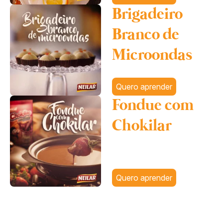
Brigadeiro
Branco de
Microondas
Quero aprender
Fondue com
Chokilar
Quero aprender