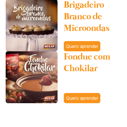
Brigadeiro
Branco de
Microondas
Quero aprender
Fondue com
Chokilar
Quero aprender