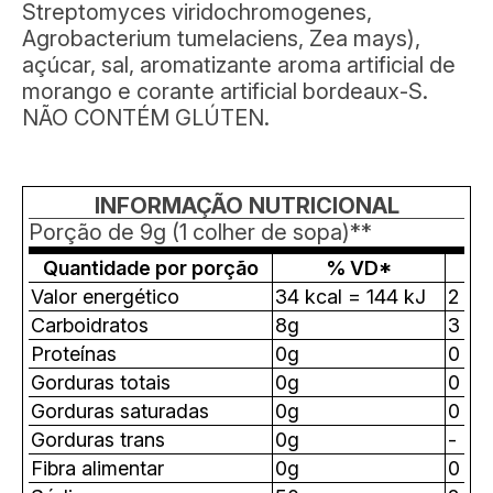
Streptomyces viridochromogenes,
Agrobacterium tumelaciens, Zea mays),
açúcar, sal, aromatizante aroma artificial de
morango e corante artificial bordeaux-S.
NÃO CONTÉM GLÚTEN.
INFORMAÇÃO NUTRICIONAL
Porção de 9g (1 colher de sopa)**
Quantidade por porção
% VD*
Valor energético
34 kcal = 144 kJ
2
Carboidratos
8g
3
Proteínas
0g
0
Gorduras totais
0g
0
Gorduras saturadas
0g
0
Gorduras trans
0g
-
Fibra alimentar
0g
0