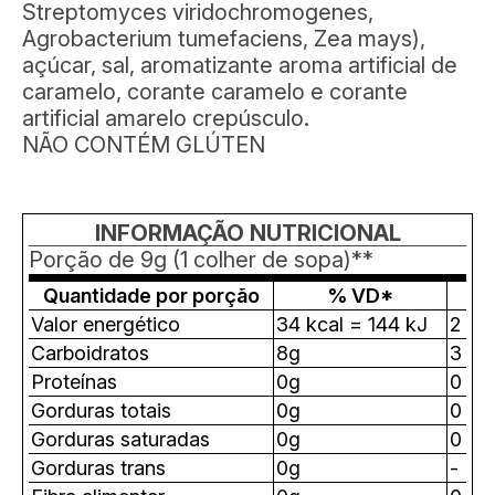
Streptomyces viridochromogenes,
Agrobacterium tumefaciens, Zea mays),
açúcar, sal, aromatizante aroma artificial de
caramelo, corante caramelo e corante
artificial amarelo crepúsculo.
NÃO CONTÉM GLÚTEN
INFORMAÇÃO NUTRICIONAL
Porção de 9g (1 colher de sopa)**
Quantidade por porção
% VD*
Valor energético
34 kcal = 144 kJ
2
Carboidratos
8g
3
Proteínas
0g
0
Gorduras totais
0g
0
Gorduras saturadas
0g
0
Gorduras trans
0g
-