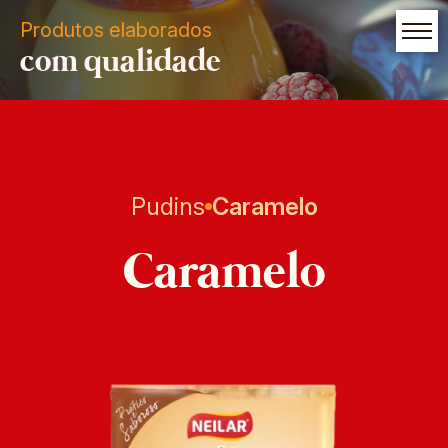
Produtos elaborados
com qualidade
Pudins
Caramelo
Caramelo