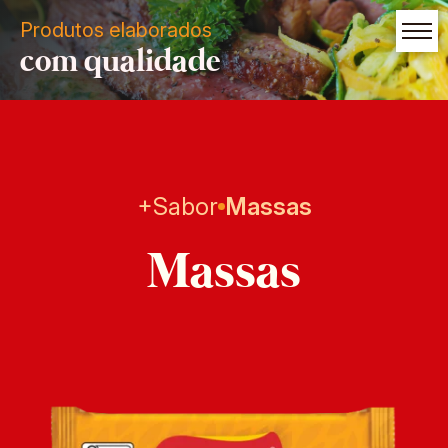
Produtos elaborados
com qualidade
+Sabor
Massas
Massas