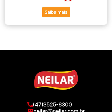
Saiba mais
(47)3525-8300
neilar@neilar.com.br