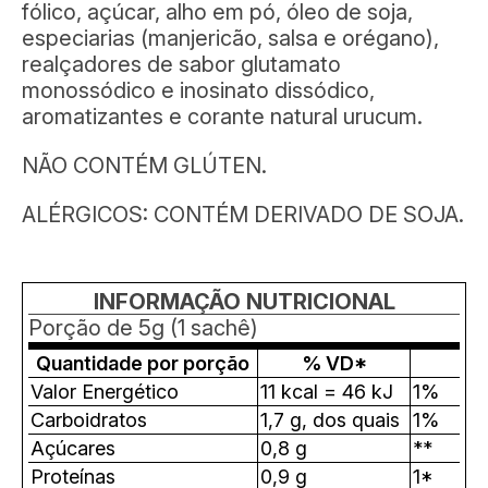
fólico, açúcar, alho em pó, óleo de soja,
especiarias (manjericão, salsa e orégano),
realçadores de sabor glutamato
monossódico e inosinato dissódico,
aromatizantes e corante natural urucum.
NÃO CONTÉM GLÚTEN.
ALÉRGICOS: CONTÉM DERIVADO DE SOJA.
INFORMAÇÃO NUTRICIONAL
Porção de 5g (1 sachê)
Quantidade por porção
% VD*
Valor Energético
11 kcal = 46 kJ
1%
Carboidratos
1,7 g, dos quais
1%
Açúcares
0,8 g
**
Proteínas
0,9 g
1*