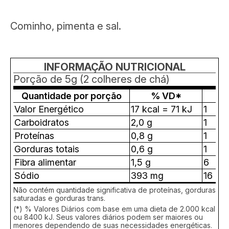
Cominho, pimenta e sal.
INFORMAÇÃO NUTRICIONAL
Porção de 5g (2 colheres de chá)
Quantidade por porção
% VD*
Valor Energético
17 kcal = 71 kJ
1
Carboidratos
2,0 g
1
Proteínas
0,8 g
1
Gorduras totais
0,6 g
1
Fibra alimentar
1,5 g
6
Sódio
393 mg
16
Não contém quantidade significativa de proteínas, gorduras
saturadas e gorduras trans.
(*) % Valores Diários com base em uma dieta de 2.000 kcal
ou 8400 kJ. Seus valores diários podem ser maiores ou
menores dependendo de suas necessidades energéticas.