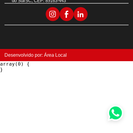
do Sul/SC, CEP: 89163-443
Desenvolvido por:
Área Local
array(0) {
