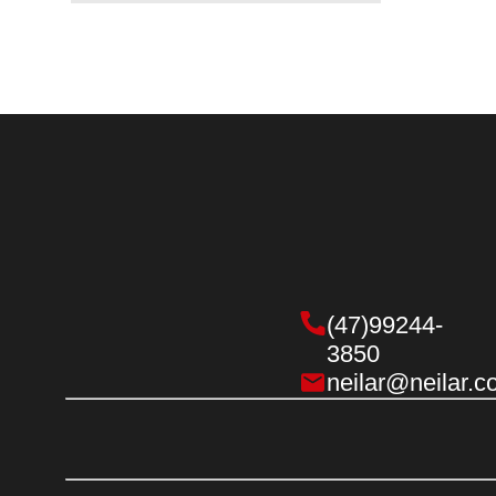
Farofas
Mais Sabor
Outros Temperos
Sopas
Sopinhas
Temperos 250g
(47)99244-
3850
neilar@neilar.c