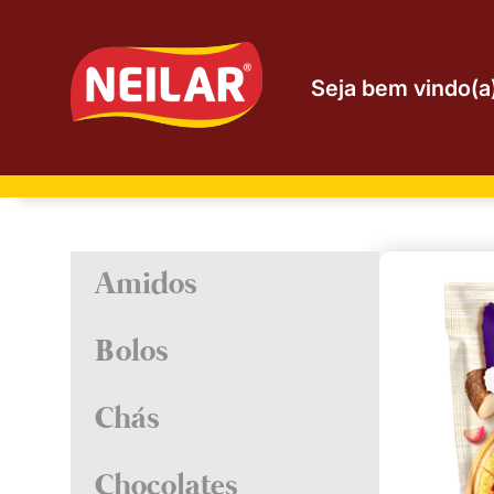
Seja bem vindo(a)
Amidos
Aveia
Maiscertas
Bolos
Amido de Milho
Bolos 9 x 400g
Fermentos
Chás
Chás
Chocolates