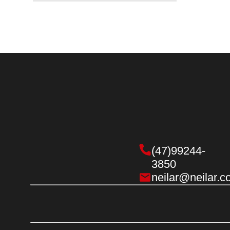
Farofas
Mais Sabor
Outros Temperos
Sopas
Sopinhas
Temperos 250g
(47)99244-
3850
neilar@neilar.c