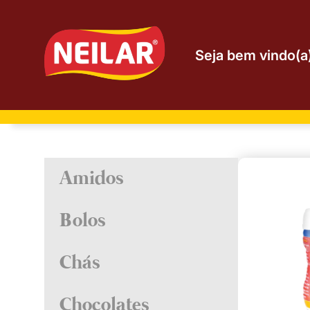
Seja bem vindo(a)
Amidos
Aveia
Maiscertas
Bolos
Amido de Milho
Bolos 9 x 400g
Fermentos
Chás
Chás
Chocolates