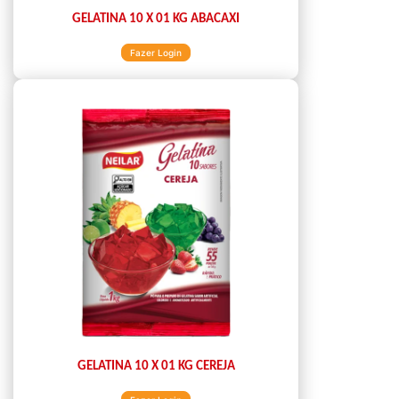
GELATINA 10 X 01 KG ABACAXI
Fazer Login
GELATINA 10 X 01 KG CEREJA