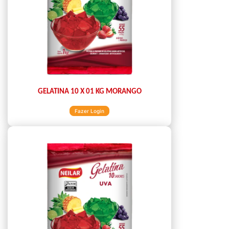
GELATINA 10 X 01 KG MORANGO
Fazer Login