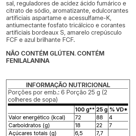
sal, reguladores de acidez ácido fumárico e
citrato de sódio, aromatizante, edulcorantes
artificiais aspartame e acessulfame-K,
antiumectante fosfato tricálcico e corantes
artificiais bordeaux S, amarelo crepúsculo
FCF e azul brilhante FCF.
NÃO CONTÉM GLÚTEN. CONTÉM
FENILALANINA
INFORMAÇÃO NUTRICIONAL
Porções por emb.: 6 Porção 25 g (2
colheres de sopa)
100 g**
25 g
% VD*
Valor energético (kcal)
72
88
4
Carboidratos (g)
18
22
7
Açúcares totais (g)
6,5
7,7