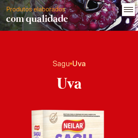
Produtos elaborados
com qualidade
Sagu
Uva
Uva