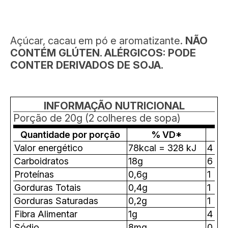
Açúcar, cacau em pó e aromatizante.
NÃO
CONTÉM GLÚTEN. ALÉRGICOS: PODE
CONTER DERIVADOS DE SOJA.
INFORMAÇÃO NUTRICIONAL
Porção de 20g (2 colheres de sopa)
Quantidade por porção
% VD*
Valor energético
78kcal = 328 kJ
4
Carboidratos
18g
6
Proteínas
0,6g
1
Gorduras Totais
0,4g
1
Gorduras Saturadas
0,2g
1
Fibra Alimentar
1g
4
Sódio
8mg
0