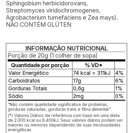
Sphingobium herbicidorovans,
Streptomyces viridochromogenes,
Agrobacterium tumefaciens e Zea mays).
NÃO CONTÉM GLÚTEN
INFORMAÇÃO NUTRICIONAL
Porção de 20g (1 colher de sopa)
Quantidade por porção
% VD*
Valor Energético
74 kcal = 311kJ
4%
Carboidratos
17g
6%
Gorduras Totais
0,6g
1%
Sódio
2mg
0%
“Não contém quantidade significativa de proteínas,
gorduras saturadas, gorduras trans e fibra alimentar”.
(*) Valores Diários de referência com base em uma dieta
de 2.000 kcal ou 8.400kJ. Seus valores diários podem ser
maiores ou menores dependendo de suas necessidades
energéticas