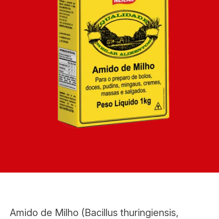
Amido de Milho (Bacillus thuringiensis,